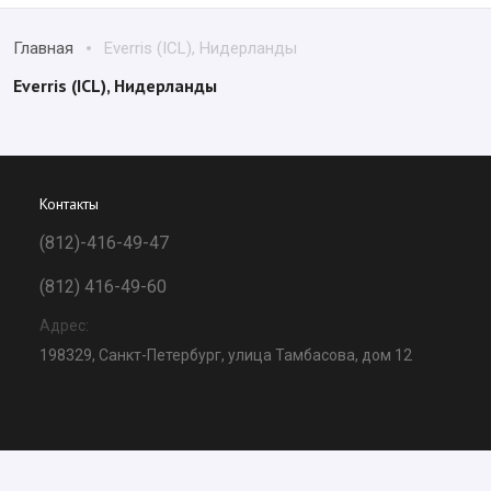
Главная
Everris (ICL), Нидерланды
Everris (ICL), Нидерланды
Контакты
(812)-416-49-47
(812) 416-49-60
Адрес:
198329, Санкт-Петербург, улица Тамбасова, дом 12